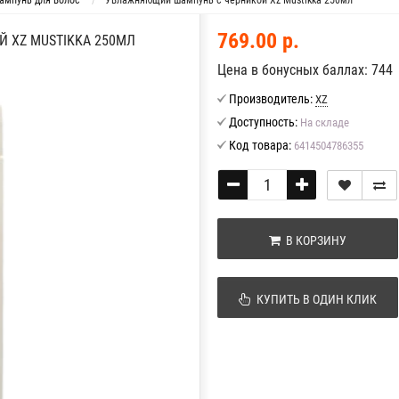
ампунь для волос
Увлажняющий шампунь с черникой Xz Mustikka 250мл
769.00 р.
 XZ MUSTIKKA 250МЛ
Цена в бонусных баллах: 744
Производитель:
XZ
Доступность:
На складе
Код товара:
6414504786355
В КОРЗИНУ
КУПИТЬ В ОДИН КЛИК