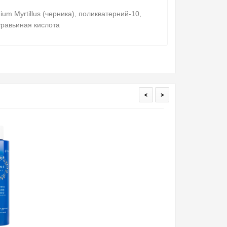
m Myrtillus (черника), поликватерний-10,
уравьиная кислота
<
>