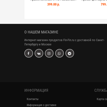
Sitruuna-menthol 
00 р.
399.00 р.
799.
О НАШЕМ МАГАЗИНЕ
Интернет-магазин продуктов Fin-Fin.ru с доставкой по Санкт-
Петербургу и Москве
ИНФОРМАЦИЯ
СЛУЖБ
Контакты
Карта с
Информация о доставке