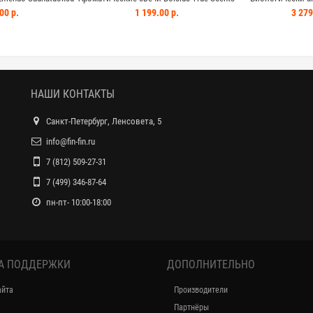
10 мл Лимон-ментол
ваниль - слоновая кость 8 шт
BEROCCA B
00 р.
1 199.00 р.
3 279
НАШИ КОНТАКТЫ
Санкт-Петербург, Ленсовета, 5
info@fin-fin.ru
7 (812) 509-27-31
7 (499) 346-87-64
пн-пт- 10:00-18:00
А ПОДДЕРЖКИ
ДОПОЛНИТЕЛЬНО
айта
Производители
Партнёры