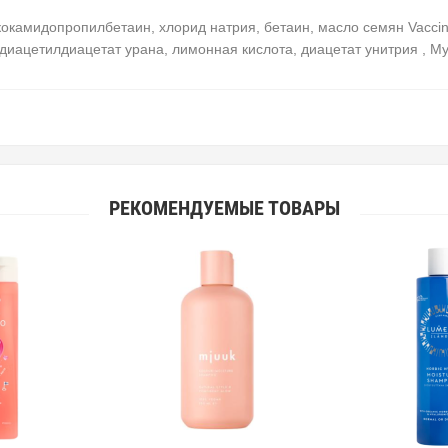
окамидопропилбетаин, хлорид натрия, бетаин, масло семян Vacciniu
, диацетилдиацетат урана, лимонная кислота, диацетат унитрия , М
РЕКОМЕНДУЕМЫЕ ТОВАРЫ