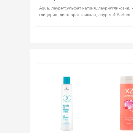
Aqua, лауретсульфат натрия, лаурилгликозид, к
глицерин, дистеарат гликоля, лаурет-4 Parfum