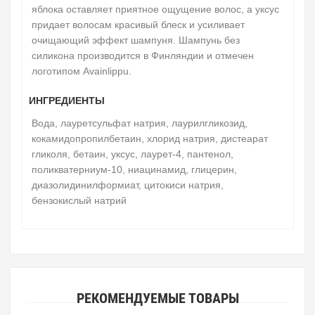
яблока оставляет приятное ощущение волос, а уксус
придает волосам красивый блеск и усиливает
очищающий эффект шампуня.
Шампунь без
силикона производится в Финляндии и отмечен
логотипом Avainlippu.
ИНГРЕДИЕНТЫ
Вода, лауретсульфат натрия, лаурилгликозид,
кокамидопропилбетаин, хлорид натрия, дистеарат
гликоля, бетаин, уксус, лаурет-4, пантенол,
поликватерниум-10, ниацинамид, глицерин,
диазолидинилформиат, цитокиси натрия,
бензокислый натрий
РЕКОМЕНДУЕМЫЕ ТОВАРЫ