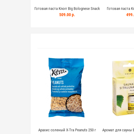
Готовая паста Knorr Big Bolognese Snack
Готовая паста Kn
Pot 88 г
Carbon
509.00 р.
499.
l suola pähkinä 175г
Арахис соленый X-Tra Peanuts 250 г
Аромат для сауны 