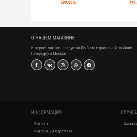
Sitruuna-menthol 
00 р.
399.00 р.
799.
О НАШЕМ МАГАЗИНЕ
Интернет-магазин продуктов Fin-Fin.ru с доставкой по Санкт-
Петербургу и Москве
ИНФОРМАЦИЯ
СЛУЖБ
Контакты
Карта с
Информация о доставке