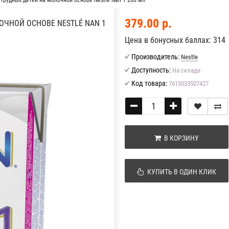
 грудных детей на молочной основе Nestlé Nan 1 200 мл
379.00 р.
ОЧНОЙ ОСНОВЕ NESTLÉ NAN 1
Цена в бонусных баллах: 314
Производитель:
Nestle
Доступность:
На складе
Код товара:
7613033507427
В КОРЗИНУ
КУПИТЬ В ОДИН КЛИК