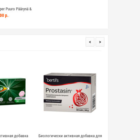
er Puuro Päärynä &
манго с 6 месяцев
00 р.
<
>
ктивная добавка
Биологически активная добавка для
Биоразлагаемый оч