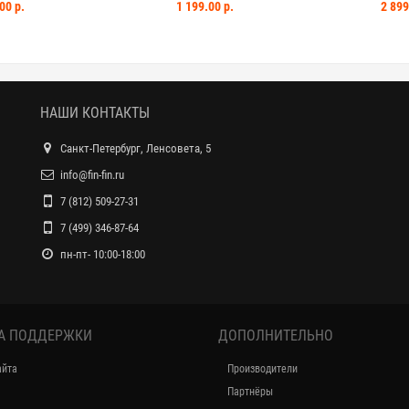
10 мл Лимон-ментол
ваниль - слоновая кость 8 шт
BEROCCA B
00 р.
1 199.00 р.
2 899
НАШИ КОНТАКТЫ
Санкт-Петербург, Ленсовета, 5
info@fin-fin.ru
7 (812) 509-27-31
7 (499) 346-87-64
пн-пт- 10:00-18:00
А ПОДДЕРЖКИ
ДОПОЛНИТЕЛЬНО
айта
Производители
Партнёры