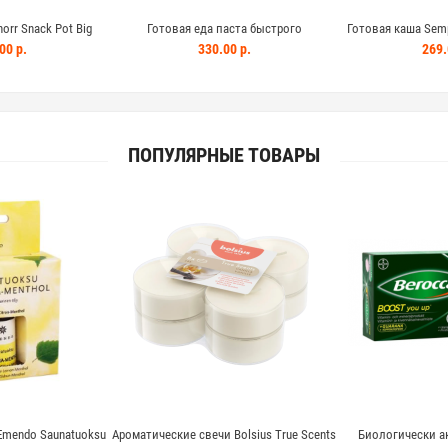
orr Snack Pot Big
Готовая еда паста быстрого
Готовая каша Semp
ara 92г
приготовления Coop Fusilli Carbonara 155
Mango 120г груша 
00 р.
330.00 р.
269.
г
ПОПУЛЯРНЫЕ ТОВАРЫ
Emendo Saunatuoksu
Ароматические свечи Bolsius True Scents
Биологически а