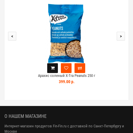
<
>
Арахис соленый X-Tra Peanuts 250 г
Ар
399.00 р.
О НАШЕМ МАГАЗИНЕ
Интернет-магазин продуктов Fin-Fin.ru с доставкой по Санкт-Петербургу и
Москве