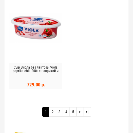
Сыр Виола без лактозы Viola
paprika-chili 200г с паприкой и
чили
729.00 р.
1
2
3
4
5
>
>|