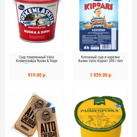
Сыр плавленный Valio
Копченый сыр в нарезке
Koskenlaskija Ruoka & Dippi
Валио Valio Kippari 300 г без
250г без лактозы
лактозы
919.00 р.
1 039.00 р.