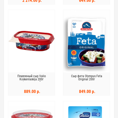
2 214.00 р.
649.00 р.
Плавленый сыр Valio
Сыр фета Olympus Feta
Koskenlaskija 200г
Original 200г
безлактозный
889.00 р.
849.00 р.