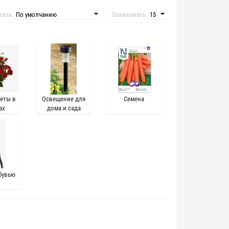
вать:
Показывать:
еты в
Освещение для
Семена
ах
дома и сада
бувью