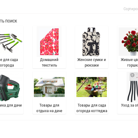
Сортиро
ТЬ ПОИСК
е для сада
Домашний
Женские сумки и
Живые цв
огорода
текстиль
рюкзаки
горшк
ика для дачи
Товары для
Товары для сада
Уход за о
отдыха на даче
огорода коттеджа
и дачи