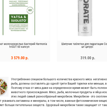
рат молочнокислых бактерий Harmonia
Шипучие таблетки для гидратации Co
triGUT 60 капсул
шт цитрус
3 579.00 р.
319.00 р.
В КОРЗИНУ
ЗАКОНЧИЛСЯ
У
потребление слишком большого количества красного мяса негативно 
рыба, должны составлять до одной трети Вашей тарелки или меньше, в
Поэтому отказ от мяса даже на определенное время может быть полез
животного происхождения. Мясо, рыба, молочные продукты и яйца иск
этих людей самый разнообразный микробиом. Микробиом - это скоплени
т усваивать витамины и минералы, в том числе, важные фитохимические вещес
яет больше питательных веществ. Здоровый микробиом также защищает от таки