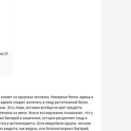
op 20
влияет на здоровье человека. Нежирные белки- курица и
 идеале следует включать в пищу растительный белок.
ным. Есть люди, которые вообще не едят продукты
лючены из меню. Новое исследование показывает, что у
е бактерий в кишечнике, которое расщепляет пищу и
тва и антиоксиданты. Если микробиом здоров, человек
х веществ, как вирусы, или болезнетворных бактерий,