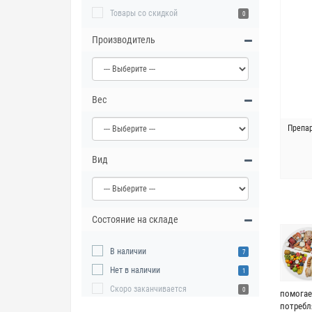
Товары со скидкой
0
Производитель
Вес
Препа
Вид
Состояние на складе
В наличии
7
Нет в наличии
1
Скоро заканчивается
0
помогае
потребл