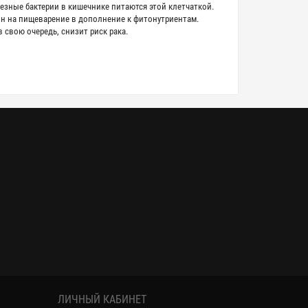
лезные бактерии в кишечнике питаются этой клетчаткой.
он на пищеварение в дополнение к фитонутриентам.
 свою очередь, снизит риск рака.
ЛИЧНЫЙ КАБИНЕТ