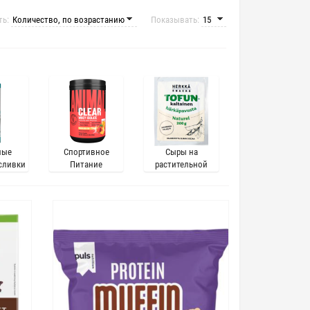
ть:
Показывать:
ные
Спортивное
Сыры на
сливки
Питание
растительной
ельной
основе
ве