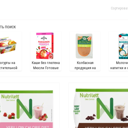
Сортирова
ТЬ ПОИСК
огурты на
Каши без глютена
Колбасная
Молоч
стительной
Мюсли Готовые
продукция на
напитки и 
основе
завтраки
растительной
на растит
основе
осно