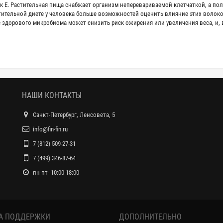
ак E. Растительная пища снабжает организм неперевариваемой клетчаткой, а по
тительной диете у человека больше возможностей оценить влияние этих волок
 здорового микробиома может снизить риск ожирения или увеличения веса, и, в
НАШИ КОНТАКТЫ
Санкт-Петербург, Ленсовета, 5
info@fin-fin.ru
7 (812) 509-27-31
7 (499) 346-87-64
пн-пт- 10:00-18:00
А ПОДДЕРЖКИ
ДОПОЛНИТЕЛЬНО