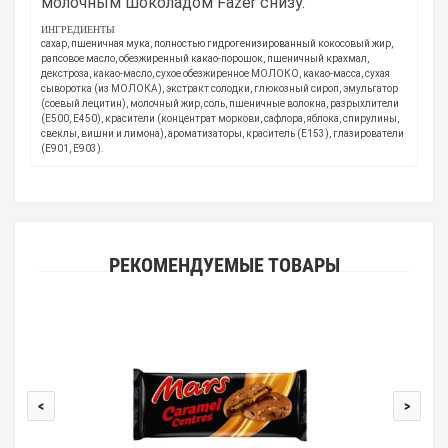
молочным шоколадом Fazer снизу.
ИНГРЕДИЕНТЫ
сахар, пшеничная мука, полностью гидрогенизированный кокосовый жир,
рапсовое масло, обезжиренный какао-порошок, пшеничный крахмал,
декстроза, какао-масло, сухое обезжиренное МОЛОКО, какао-масса, сухая
сыворотка (из МОЛОКА), экстракт солодки, глюкозный сироп, эмульгатор
(соевый лецитин), молочный жир, соль, пшеничные волокна, разрыхлители
(E500, E450), красители (концентрат моркови, сафлора, яблока, спирулины,
свеклы, вишни и лимона), ароматизаторы, краситель (E153), глазирователи
(E901, E903).
РЕКОМЕНДУЕМЫЕ ТОВАРЫ
<
>