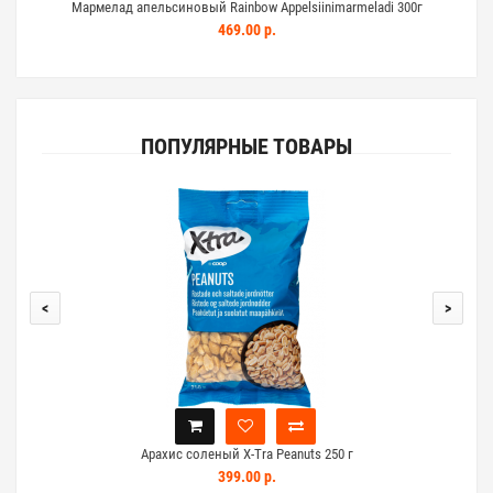
Мармелад апельсиновый Rainbow Appelsiinimarmeladi 300г
469.00 р.
ПОПУЛЯРНЫЕ ТОВАРЫ
<
>
Арахис соленый X-Tra Peanuts 250 г
Ар
399.00 р.