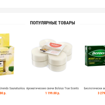
ПОПУЛЯРНЫЕ ТОВАРЫ
Emendo Saunatuoksu
Ароматические свечи Bolsius True Scents
Биологически а
10 мл Лимон-ментол
ваниль - слоновая кость 8 шт
BEROCCA B
00 р.
1 199.00 р.
3 279