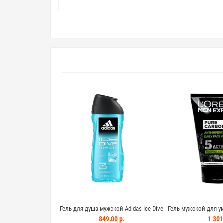
Гель для душа мужской Adidas Ice Dive
Гель мужской для ум
3в1 250мл со свежим морским
Paris Men Expert 
849.00 р.
1 301