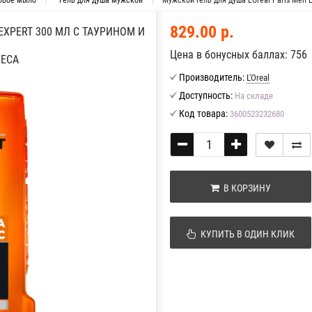
ковое мыло
Гель для душа мужской
Мужской гель для душа L'Oréal Paris Men 
829.00 р.
EXPERT 300 МЛ С ТАУРИНОМ И
Цена в бонусных баллах: 756
ЛЕСА
Производитель:
L'Oreal
Доступность:
На складе
Код товара:
3600523232680
В КОРЗИНУ
КУПИТЬ В ОДИН КЛИК