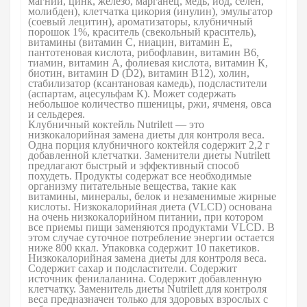
магний, цинк, железо, марганец, медь, йод, селен,
молибден), клетчатка цикория (инулин), эмульгатор
(соевый лецитин), ароматизаторы, клубничный
порошок 1%, краситель (свекольный краситель),
витамины (витамин С, ниацин, витамин Е,
пантотеновая кислота, рибофлавин, витамин В6,
тиамин, витамин А, фолиевая кислота, витамин К,
биотин, витамин D (D2), витамин В12), холин,
стабилизатор (ксантановая камедь), подсластители
(аспартам, ацесульфам К). Может содержать
небольшое количество пшеницы, ржи, ячменя, овса
и сельдерея.
Клубничный коктейль Nutrilett — это
низкокалорийная замена диеты для контроля веса.
Одна порция клубничного коктейля содержит 2,2 г
добавленной клетчатки. Заменители диеты Nutrilett
предлагают быстрый и эффективный способ
похудеть. Продукты содержат все необходимые
организму питательные вещества, такие как
витамины, минералы, белок и незаменимые жирные
кислоты. Низкокалорийная диета (VLCD) основана
на очень низкокалорийном питании, при котором
все приемы пищи заменяются продуктами VLCD. В
этом случае суточное потребление энергии остается
ниже 800 ккал. Упаковка содержит 10 пакетиков.
Низкокалорийная замена диеты для контроля веса.
Содержит сахар и подсластители. Содержит
источник фенилаланина. Содержит добавленную
клетчатку. Заменитель диеты Nutrilett для контроля
веса предназначен только для здоровых взрослых с