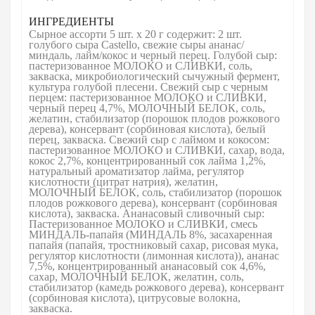
ИНГРЕДИЕНТЫ
Сырное ассорти 5 шт. x 20 г содержит: 2 шт.
голубого сыра Castello, свежие сыры ананас/
миндаль, лайм/кокос и черный перец. Голубой сыр:
пастеризованное МОЛОКО и СЛИВКИ, соль,
закваска, микробиологический сычужный фермент,
культура голубой плесени. Свежий сыр с черным
перцем: пастеризованное МОЛОКО и СЛИВКИ,
черный перец 4,7%, МОЛОЧНЫЙ БЕЛОК, соль,
желатин, стабилизатор (порошок плодов рожкового
дерева), консервант (сорбиновая кислота), белый
перец, закваска. Свежий сыр с лаймом и кокосом:
пастеризованное МОЛОКО и СЛИВКИ, сахар, вода,
кокос 2,7%, концентрированный сок лайма 1,2%,
натуральный ароматизатор лайма, регулятор
кислотности (цитрат натрия), желатин,
МОЛОЧНЫЙ БЕЛОК, соль, стабилизатор (порошок
плодов рожкового дерева), консервант (сорбиновая
кислота), закваска. Ананасовый сливочный сыр:
Пастеризованное МОЛОКО и СЛИВКИ, смесь
МИНДАЛЬ-папайя (МИНДАЛЬ 8%, засахаренная
папайя (папайя, тростниковый сахар, рисовая мука,
регулятор кислотности (лимонная кислота)), ананас
7,5%, концентрированный ананасовый сок 4,6%,
сахар, МОЛОЧНЫЙ БЕЛОК, желатин, соль,
стабилизатор (камедь рожкового дерева), консервант
(сорбиновая кислота), цитрусовые волокна,
закваска.