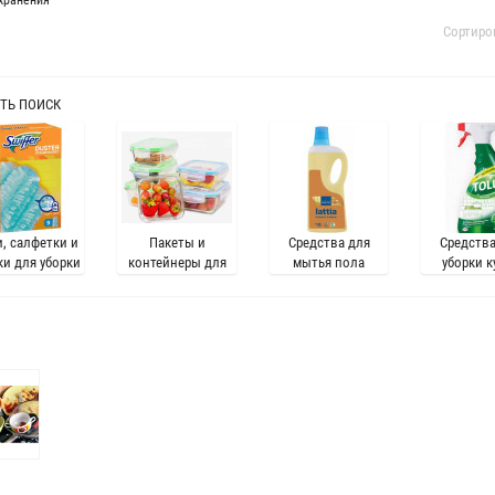
 хранения
Сортиро
ТЬ ПОИСК
и, салфетки и
Пакеты и
Средства для
Средства
ки для уборки
контейнеры для
мытья пола
уборки к
хранения
продуктов и
заморозки