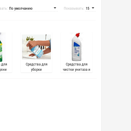
вать:
Показывать:
 для
Средства для
Средства для
ухни
уборки
чистки унитаза и
поверхностей в
ванной комнаты
доме