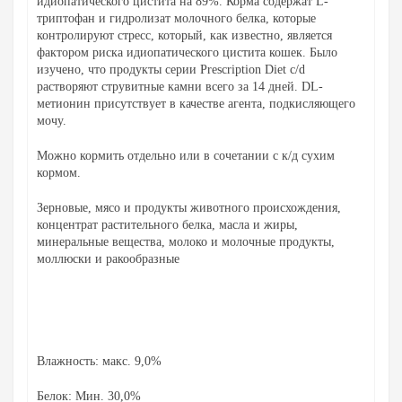
идиопатического цистита на 89%.
Корма содержат L-
триптофан и гидролизат молочного белка, которые
контролируют стресс, который, как известно, является
фактором риска идиопатического цистита кошек.
Было
изучено, что продукты серии Prescription Diet c/d
растворяют струвитные камни всего за 14 дней.
DL-
метионин присутствует в качестве агента, подкисляющего
мочу.
Можно кормить отдельно или в сочетании с к/д сухим
кормом.
Зерновые, мясо и продукты животного происхождения,
концентрат растительного белка, масла и жиры,
минеральные вещества, молоко и молочные продукты,
моллюски и ракообразные
Влажность: макс.
9,0%
Белок: Мин.
30,0%