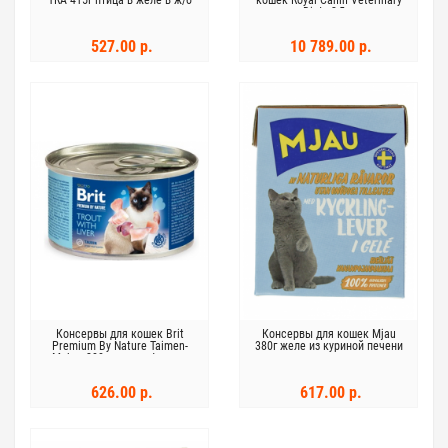
TRA 415г птица в желе в ж/б
кошек Royal Canin Veterinary
Diets 2,5кг
527.00 р.
10 789.00 р.
Консервы для кошек Brit
Консервы для кошек Mjau
Premium By Nature Taimen-
380г желе из куриной печени
Maksa 200г печень форели
626.00 р.
617.00 р.