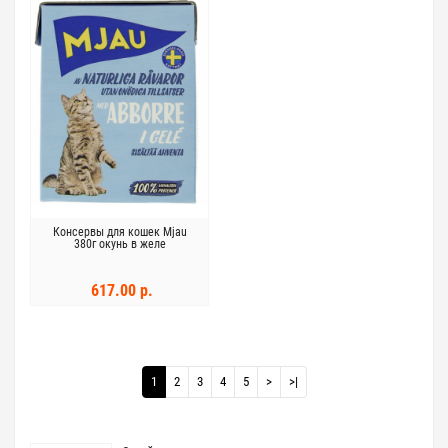
Консервы для кошек Mjau
380г окунь в желе
617.00 р.
1
2
3
4
5
>
>|