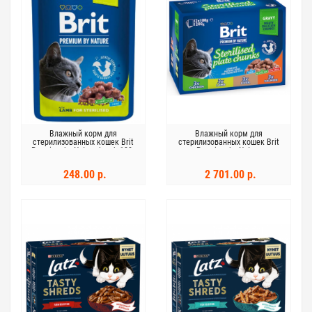
Влажный корм для
Влажный корм для
стерилизованных кошек Brit
стерилизованных кошек Brit
Premium by Nature Lamb 100г
Premium by Nature
Ягненок в соусе
steriloiduille 12х100г
248.00 р.
2 701.00 р.