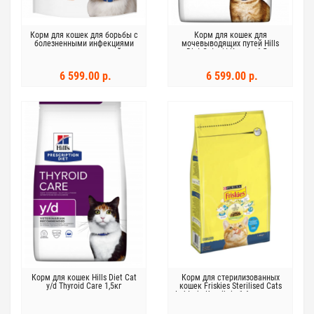
Корм для кошек для борьбы с
Корм для кошек для
болезненными инфекциями
мочевыводящих путей Hills
мочевыводящих путей и
Diet Cat c/d Курица 1,5кг
стрессом Hills Diet Cat c/d
Urinary Stress 1,5 кг
6 599.00 р.
6 599.00 р.
Корм для кошек Hills Diet Cat
Корм для стерилизованных
y/d Thyroid Care 1,5кг
кошек Friskies Sterilised Cats
Lohta ja Kasviksia 1,4 кг лосось
и овощи