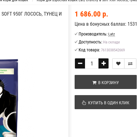
ой корм для кошек
Корм для взрослых кошек Latz Crunchy & Soft 950г лосось, туне
1 686.00 р.
SOFT 950Г ЛОСОСЬ, ТУНЕЦ И
Цена в бонусных баллах: 153
Производитель:
Latz
Доступность:
На складе
Код товара:
7613038542669
В КОРЗИНУ
КУПИТЬ В ОДИН КЛИК