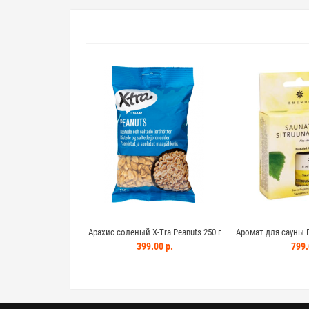
l suola pähkinä 175г
Арахис соленый X-Tra Peanuts 250 г
Аромат для сауны 
Sitruuna-menthol 
00 р.
399.00 р.
799.