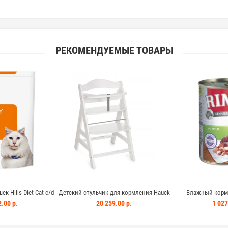
РЕКОМЕНДУЕМЫЕ ТОВАРЫ
к Hills Diet Cat c/d
Детский стульчик для кормления Hauck
Влажный корм д
3 кг подавляющий
Alpha+ цвет белый
Kennerfleisch
.00 р.
20 259.00 р.
1 027
е инфекции
путей и стресс