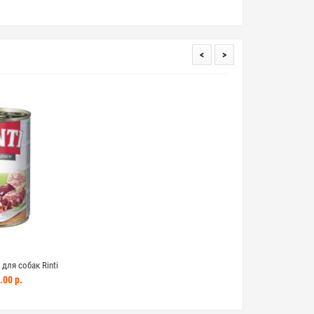
<
>
ля собак Rinti
 400г мясо ж/б
.00 р.