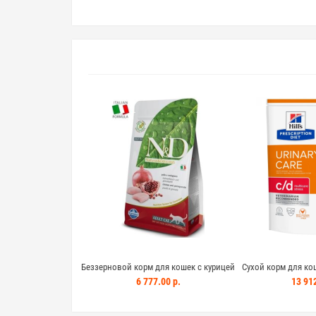
Беззерновой корм для кошек с курицей
Сухой корм для коше
и гранатом N&D cat chicken 1,5кг
Urinary Stress 
6 777.00 р.
13 912
болезненны
мочевыводящих 