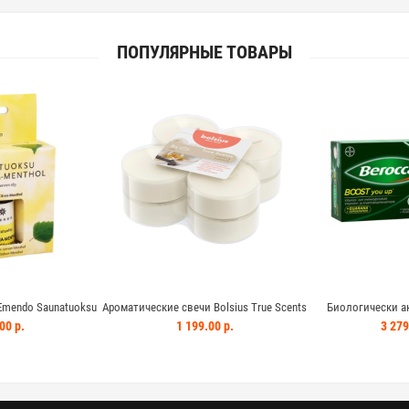
ПОПУЛЯРНЫЕ ТОВАРЫ
Emendo Saunatuoksu
Ароматические свечи Bolsius True Scents
Биологически а
10 мл Лимон-ментол
ваниль - слоновая кость 8 шт
BEROCCA B
00 р.
1 199.00 р.
3 279