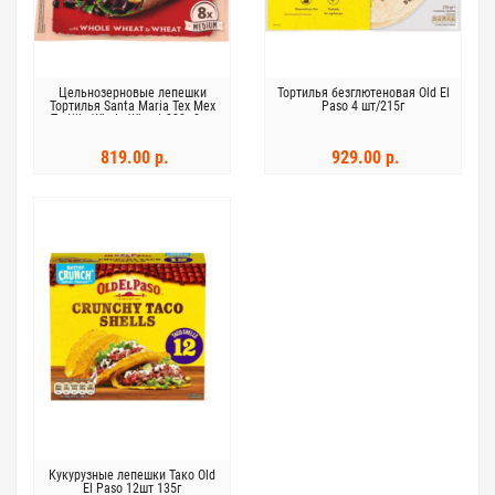
Цельнозерновые лепешки
Тортилья безглютеновая Old El
Тортилья Santa Maria Tex Mex
Paso 4 шт/215г
Tortilla Whole Wheat 320г 8шт
819.00 р.
929.00 р.
Кукурузные лепешки Тако Old
El Paso 12шт 135г