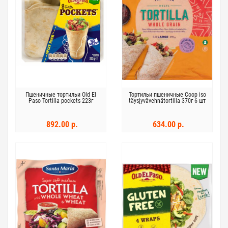
Пшеничные тортильи Old El
Тортильи пшеничные Coop iso
Paso Tortilla pockets 223г
täysjyvävehnätortilla 370г 6 шт
892.00 р.
634.00 р.