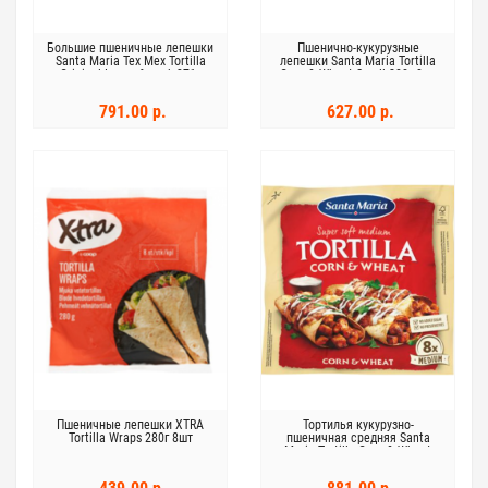
Большие пшеничные лепешки
Пшенично-кукурузные
Santa Maria Tex Mex Tortilla
лепешки Santa Maria Tortilla
Original Large 6-pack 371г
Corn & Wheat Small 200г 8шт
791.00 р.
627.00 р.
Пшеничные лепешки XTRA
Тортилья кукурузно-
Tortilla Wraps 280г 8шт
пшеничная средняя Santa
Maria Tortilla Corn & Wheat
Medium 336г 8шт