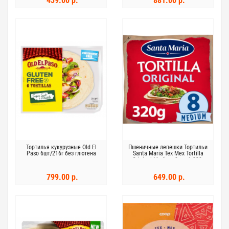
439.00 р.
881.00 р.
Тортилья кукурузные Old El
Пшеничные лепешки Тортильи
Paso 6шт/216г без глютена
Santa Maria Tex Mex Tortilla
Original Medium 8-pack 320г
799.00 р.
649.00 р.