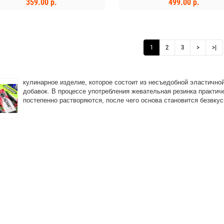
359.00 р.
499.00 р.
В КОРЗИНУ
В КОРЗИНУ
1
2
3
>
>|
кулинарное изделие, которое состоит из несъедобной эластично
добавок. В процессе употребления
жевательная
резинка
практиче
постепенно растворяются, после чего основа становится безвку