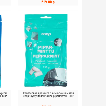
219.00 р.
В КОРЗИНУ
вкусом
Жевательная резинка с ксилитом и мятой
i 130г
Coop täysxylitolipurukumi piparminttu 130 г