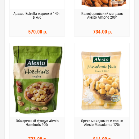
Арахис Estrella жареный 140 г
Калифорнийский миндаль
в ж/б
Alesto Almond 200г
570.00 р.
734.00 р.
Обжаренный фундук Alesto
Орехи макадамия с солью
Hazelnuts 200г
Alesto Macadamia 125г