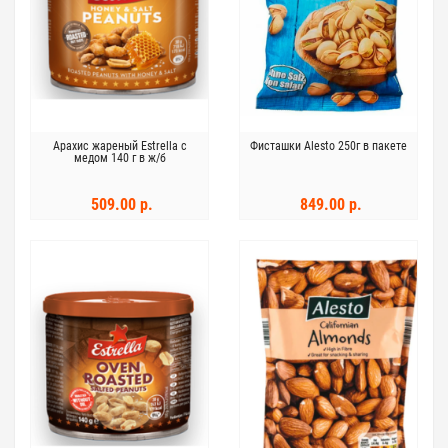
Арахис жареный Estrella с
Фисташки Alesto 250г в пакете
медом 140 г в ж/б
509.00 р.
849.00 р.