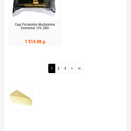
Сыр Porlammin Mustaleima
Emmental 15% 280г
1 514.00 р.
1
2
3
>
>|