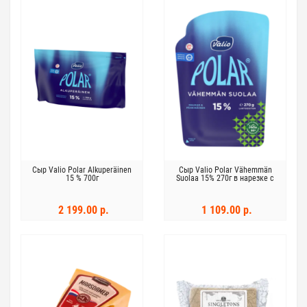
Сыр Valio Polar Alkuperäinen
Сыр Valio Polar Vähemmän
15 % 700г
Suolaa 15% 270г в нарезке с
пониженным содержанием
соли
2 199.00 р.
1 109.00 р.