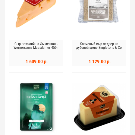
Сыр похожий на Эмменталь
Копченый сыр чеддер на
Wernerssons Maasdamer 450 г
дубовой щепе Singletons & Co
Oak Smoked Cheddar 200 г
1 609.00 р.
1 129.00 р.