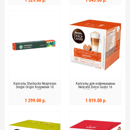
1 329.00 р.
1 045.00 р.
Капсулы Starbucks Nespresso
Капсулы для кофемашины
Single Origin Колумбия 10
Nescafé Dolce Gusto 16
капсул/57 г
капсул/145,6 г Латте Маккиато
1 299.00 р.
1 019.00 р.