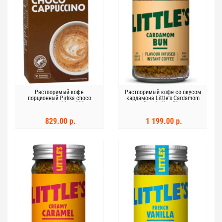
Растворимый кофе
Растворимый кофе со вкусом
порционный Pirkka choco
кардамона Little's Cardamom
cappuccino 10шт/230 г
Bun Coffee 50 г
829.00 р.
1 199.00 р.