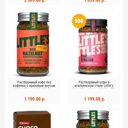
2 309.00 р.
1 039.00 р.
Растворимый кофе без
Растворимый кофе в
кофеина с ореховым вкусом
итальянском стиле Little's
Little's Pikakahvi kofeiiniton
Italian Roast Instant Coffee 50 г
Rich Hazelnut 50 г
1 199.00 р.
1 199.00 р.