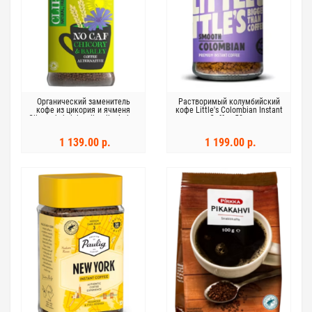
Органический заменитель
Растворимый колумбийский
кофе из цикория и ячменя
кофе Little's Colombian Instant
Clipper kahvinkorvike sikuri-ohra
Coffee 50 г
100 г
1 139.00 р.
1 199.00 р.