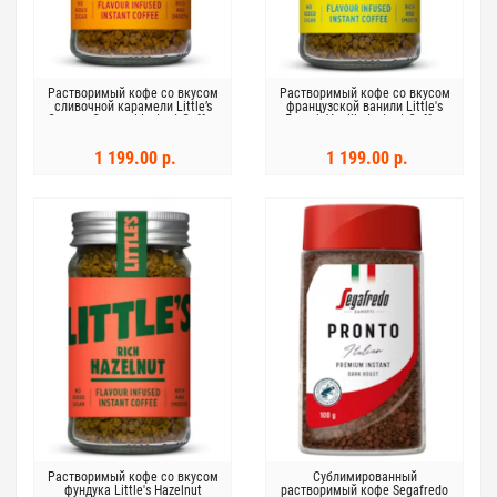
Растворимый кофе со вкусом
Растворимый кофе со вкусом
сливочной карамели Little’s
французской ванили Little's
Creamy Caramel Instant Coffee
French Vanilla Instant Coffee
50 г
50 г
1 199.00 р.
1 199.00 р.
Растворимый кофе со вкусом
Сублимированный
фундука Little's Hazelnut
растворимый кофе Segafredo