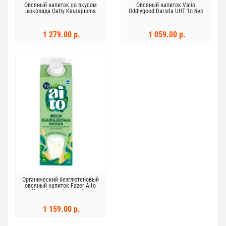
Овсяный напиток со вкусом
Овсяный напиток Valio
шоколада Oatly Kaurajuoma
Oddlygood Barista UHT 1л без
Suklaa 1 л
глютена
1 279.00 р.
1 059.00 р.
Органический безглютеновый
овсяный напиток Fazer Aito
Kaurajuoma Luomu 1 л
1 159.00 р.