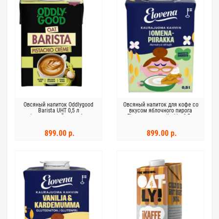
Овсяный напиток Oddlygood
Овсяный напиток для кофе со
Barista UHT 0,5 л
вкусом яблочного пирога
фисташковый крем без
Elovena omenapiirakka 0,5 л
глютена
899.00 р.
899.00 р.