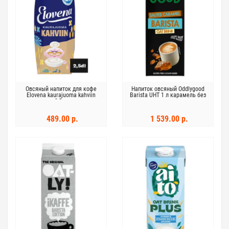
Овсяный напиток для кофе
Напиток овсяный Oddlygood
Elovena kaurajuoma kahviin
Barista UHT 1 л карамель без
2,5дл
глютена
489.00 р.
1 539.00 р.