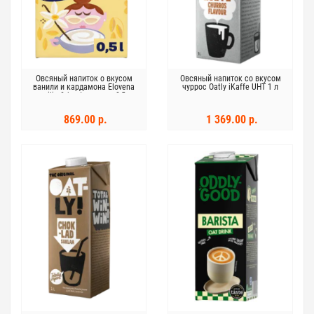
Овсяный напиток о вкусом
Овсяный напиток со вкусом
ванили и кардамона Elovena
чуррос Oatly iKaffe UHT 1 л
vanilja & kardemumma 0,5 л
869.00 р.
1 369.00 р.