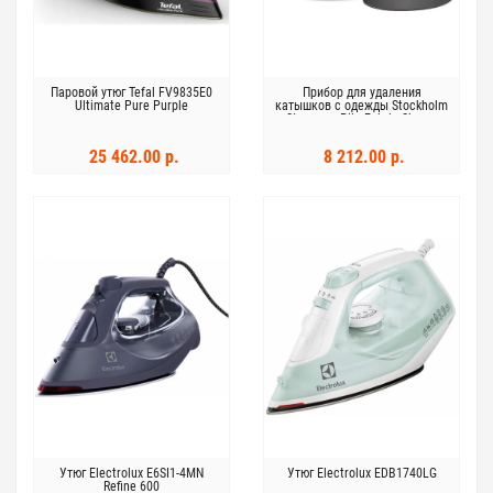
Паровой утюг Tefal FV9835E0
Прибор для удаления
Ultimate Pure Purple
катышков с одежды Stockholm
Steamery Pilo Fabric Shaver
цвет черный
25 462.00 р.
8 212.00 р.
Утюг Electrolux E6SI1-4MN
Утюг Electrolux EDB1740LG
Refine 600