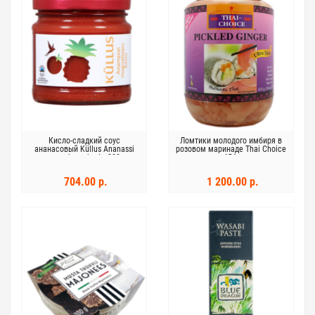
Кисло-сладкий соус
Ломтики молодого имбиря в
ананасовый Küllus Ananassi
розовом маринаде Thai Choice
magushapu kaste 200г
454г
704.00 р.
1 200.00 р.