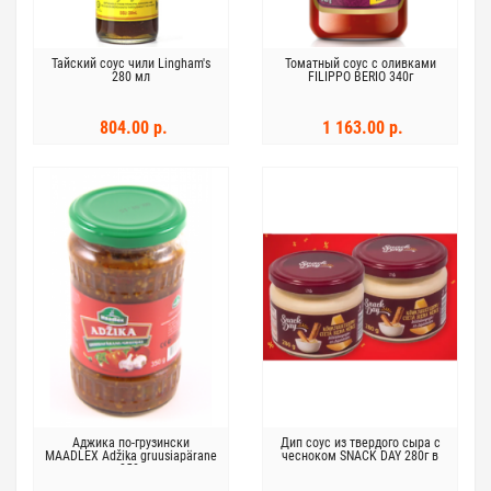
Тайский соус чили Lingham's
Томатный соус с оливками
280 мл
FILIPPO BERIO 340г
804.00 р.
1 163.00 р.
Аджика по-грузински
Дип соус из твердого сыра с
MAADLEX Adžika gruusiapärane
чесноком SNACK DAY 280г в
350г
стекле