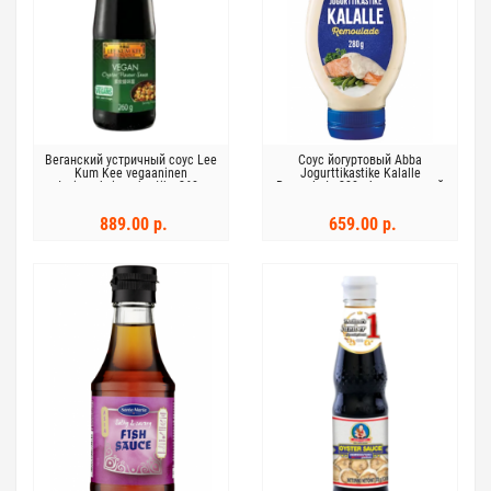
Веганский устричный соус Lee
Соус йогуртовый Abba
Kum Kee vegaaninen
Jogurttikastike Kalalle
osterinmakuinen kastike 260 мл
Remoulade 280г безлактозный
для рыбы
889.00 р.
659.00 р.