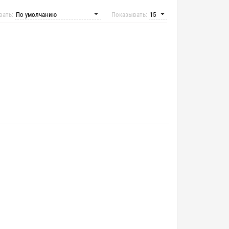
вать:
Показывать: