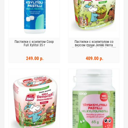
Пастилки с ксилитом Coop
Пастилки с ксилитолом со
Full Xylitol 35 г
вкусом груши Jenkki Herra
Hakkarainen Täysksylitolipastilli
55г
249.00 р.
409.00 р.