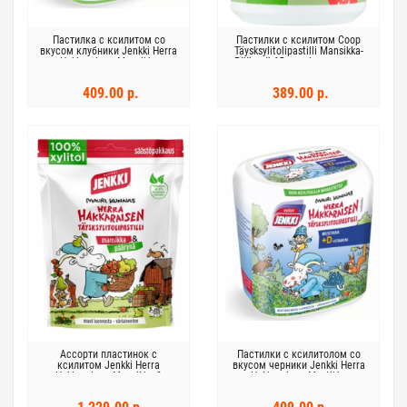
Пастилка с ксилитом со
Пастилки с ксилитом Coop
вкусом клубники Jenkki Herra
Täysksylitolipastilli Mansikka-
Hakkarainen Mansikka
Päärynä 65г клубника-груша
Täysksylitolipastilli 55г
409.00 р.
389.00 р.
Ассорти пластинок с
Пастилки с ксилитолом со
ксилитом Jenkki Herra
вкусом черники Jenkki Herra
Hakkarainen Mansikka &
Hakkarainen Mustikka
Päärynä 150г клубника груша
Täysksylitolipastilli 45г