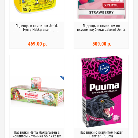
Леденцы с ксилитом Jenkki
Леденцы с ксилитом со
Herra Hakkaraisen
вкусом клубники Läkerol Dents
täysksylitolipastilli banaani 45 г
Strawberry 85г
банан
469.00 р.
509.00 р.
Пастилки Herra Hakkaraisen с
Пастилки с ксилитом Fazer
ксилитом клубника 55 г х12 шт
Pantteri Puuma