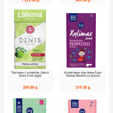
1 229.00 р.
409.00 р.
Пастилки с ксилитом Läkerol
Ксилитовые пластинки Fazer
Dents Fresh Apple
Xylimax Moomin со вкусом
Ksylitolipastilli 36г
черники 38 г
269.00 р.
319.00 р.