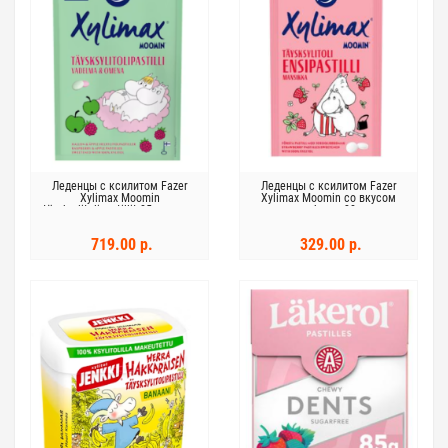
Леденцы с ксилитом Fazer
Леденцы с ксилитом Fazer
Xylimax Moomin
Xylimax Moomin со вкусом
täysksylitolipastillit 85г малина
клубники 38 г
яблоко
719.00 р.
329.00 р.