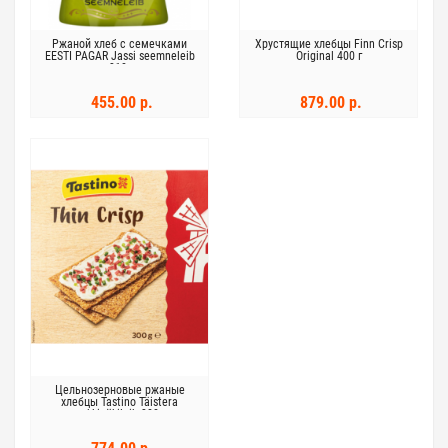
Ржаной хлеб с семечками
Хрустящие хлебцы Finn Crisp
EESTI PAGAR Jassi seemneleib
Original 400 г
310г
455.00 р.
879.00 р.
Цельнозерновые ржаные
хлебцы Tastino Täistera
rukkinäkileib 300г