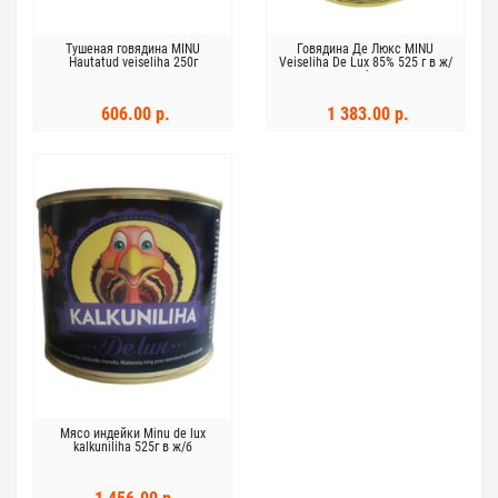
Тушеная говядина MINU
Говядина Де Люкс MINU
Hautatud veiseliha 250г
Veiseliha De Lux 85% 525 г в ж/
б
606.00 р.
1 383.00 р.
Мясо индейки Minu de lux
kalkuniliha 525г в ж/б