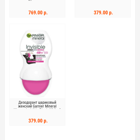
50мл кокос
769.00 р.
379.00 р.
Дезодорант шариковый
женский Garnier Mineral
Woman Invisible Black, White &
Colors 50мл
379.00 р.