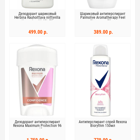
Дезодорант шариковый
Шариковый антиперспирант
Herbina Rauhoittava niittyvilla
Palmolive Aromatherapy Feel
antiperspirantti 48h 50мл
Glamorous 50мл
Успокаивающий
499.00 р.
389.00 р.
Дезодорант антиперспирант
Aнтиперспирант спрей Rexona
Rexona Maximum Protection 96
Biorythm 150мл
часов 45мл