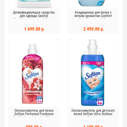
Дезинфицирующее средство
Кондиционер для белья с
для одежды Sanytol
легким ароматом Comfort
Desinfiointiaine Vaatteille 1л
Blue Blue skys 1,65 л
1 699.00 р.
2 499.00 р.
Ополаскиватель для белья
Ополаскиватель для детского
Softlan Perfumed Freshness
белья Softlan Ultra Outdoor
Red Fruits and Jasmin 650 мл
Fresh 1л