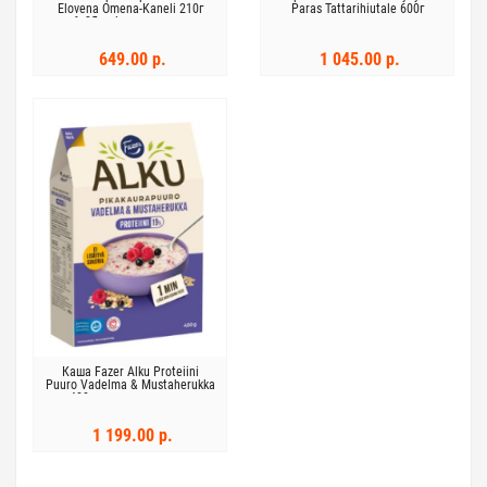
Elovena Omena-Kaneli 210г
Paras Tattarihiutale 600г
6х35г яблоко корица
649.00 р.
1 045.00 р.
Каша Fazer Alku Proteiini
Puuro Vadelma & Mustaherukka
400г малина и черная
смородина
1 199.00 р.