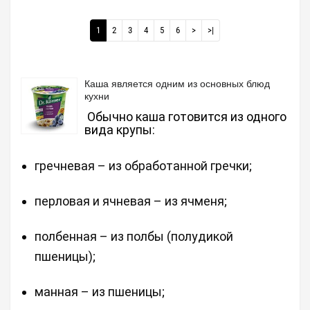
1
2
3
4
5
6
>
>|
Каша является одним из основных блюд
кухни
Обычно каша готовится из одного
вида крупы:
гречневая – из обработанной гречки;
перловая и ячневая – из ячменя;
полбенная – из полбы (полудикой
пшеницы);
манная – из пшеницы;