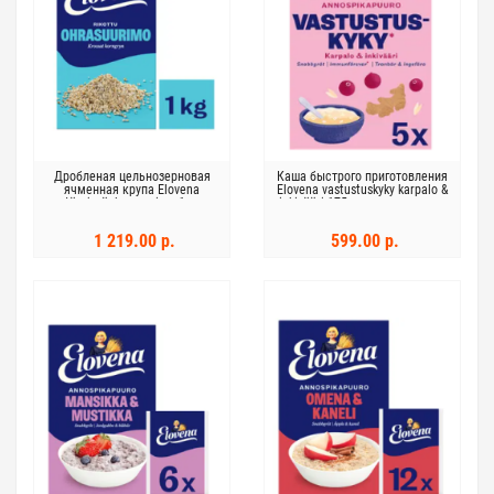
Дробленая цельнозерновая
Каша быстрого приготовления
ячменная крупа Elovena
Elovena vastustuskyky karpalo &
täysjyväohrasuurimo 1 кг
inkivääri 175 г для укрепления
иммунитета
1 219.00 р.
599.00 р.