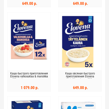
649.00 р.
649.00 р.
Каша быстрого приготовления
Каша овсяная быстрого
Elovena valkosuklaa & mansikka
приготовления Elovena
420 г с белым шоколадом и
täyteläinen kaura 200 г
клубникой
1 079.00 р.
649.00 р.