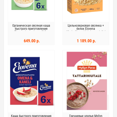
Органическая овсяная каша
Цельнозерновая овсянка +
быстрого приготовления
белок Elovena
Elovena luomu kaura 210 г
täysjyväkaurahiutale +proteiini
650 г
649.00 р.
1 189.00 р.
Каша быстрого приготовления
Гречневые хлопья Myllyn