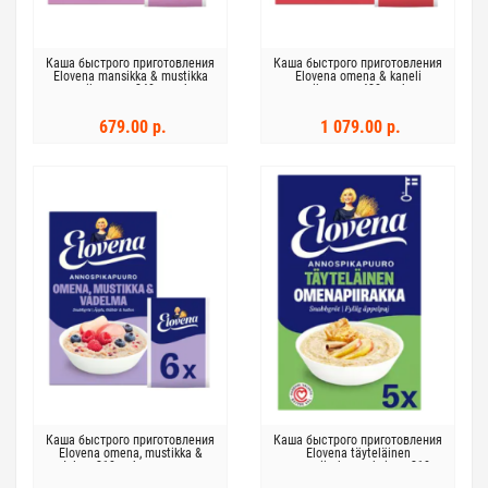
Каша быстрого приготовления
Каша быстрого приготовления
Elovena mansikka & mustikka
Elovena omena & kaneli
annospikapuuro 240г клубника
annospikapuuro 420 г яблоко и
и черника
корица
679.00 р.
1 079.00 р.
Каша быстрого приготовления
Каша быстрого приготовления
Elovena omena, mustikka &
Elovena täyteläinen
vadelma 210г яблоко, черника
omenapiirakanmakuinen 210 г
и малина
со вкусом яблочного пирога