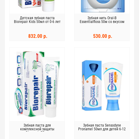
Детская зубная паста
Зубная нить Oral-B
Biorepair Kids 50мл от 0-6 лет
Essentialfloss 50м со вкусом
со вкусом земляники
мяты
832.00 р.
530.00 р.
Зубная паста для
Зубная паста Sensodyne
комплексной защиты
Pronamel 50мл для детей 6-12
Biorepair 75мл
лет