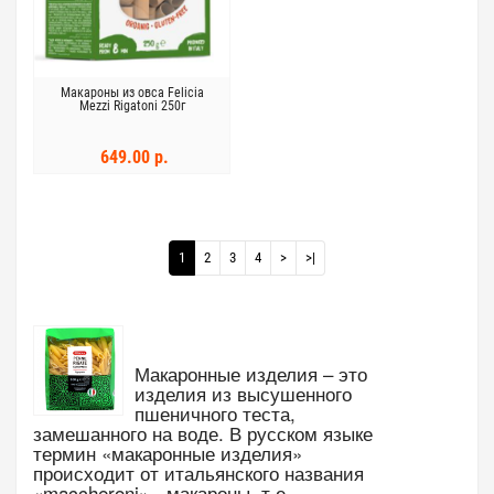
Макароны из овса Felicia
Mezzi Rigatoni 250г
649.00 р.
1
2
3
4
>
>|
Макаронные изделия – это
изделия из высушенного
пшеничного теста,
замешанного на воде. В русском языке
термин «макаронные изделия»
происходит от итальянского названия
«maccheroni» - макароны, т.е.