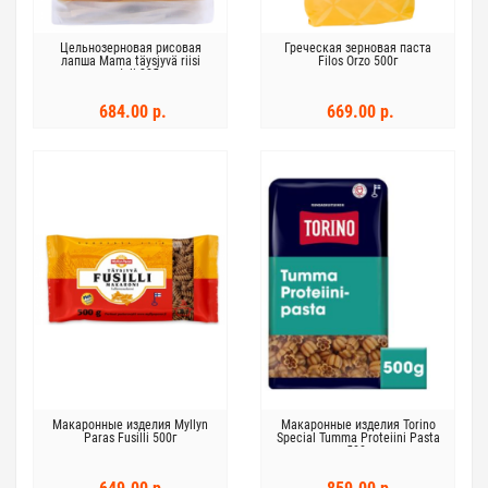
Цельнозерновая рисовая
Греческая зерновая паста
лапша Mama täysjyvä riisi
Filos Orzo 500г
nuudeli 225г
684.00 р.
669.00 р.
Макаронные изделия Myllyn
Макаронные изделия Torino
Paras Fusilli 500г
Special Tumma Proteiini Pasta
500г