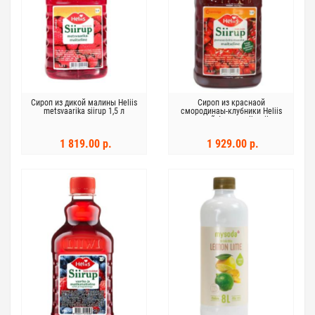
Сироп из дикой малины Heliis
Сироп из краснаой
metsvaarika siirup 1,5 л
смородинаы-клубники Heliis
punasesõstra-maasika siirup
1,5л
1 819.00 р.
1 929.00 р.