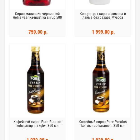
Сироп малиново-черничный
Концентрат сиропа лимона и
Heliis vaarika-mustika siirup 500
лайма без сахара Mysoda
мл
Siirup Lemon Lime Sugar free
0,5 л
759.00 р.
1 999.00 р.
Кофейный сироп Pure Puratos
Кофейный сироп Pure Puratos
kohvisiirup iiri kohvi 350 мл
kohvisiirup karamelli 350 мл
Ирландский кофе
карамель