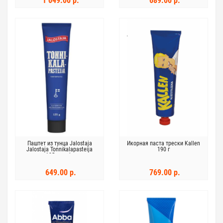
1 049.00 р.
689.00 р.
Паштет из тунца Jalostaja
Икорная паста трески Kallen
Jalostaja Tonnikalapasteija
190 г
125г в тубе
649.00 р.
769.00 р.