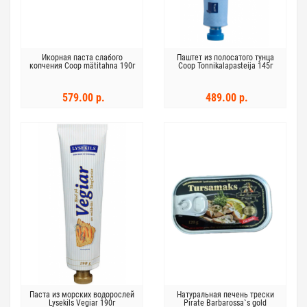
Икорная паста слабого
Паштет из полосатого тунца
копчения Coop mätitahna 190г
Coop Tonnikalapasteija 145г
579.00 р.
489.00 р.
Паста из морских водорослей
Натуральная печень трески
Lysekils Vegiar 190г
Pirate Barbarossa`s gold