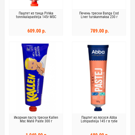
Паштет из тунца Pirkka
Печень трески Banga Cod
tonnikalapasteija 145г MSC
Liver turskanmaksa 230 г
609.00 р.
789.00 р.
Икорная паста трески Kallen
Паштет из лосося Abba
Msc Maté Paste 300 г
Lohipasteija 145 г в тубе