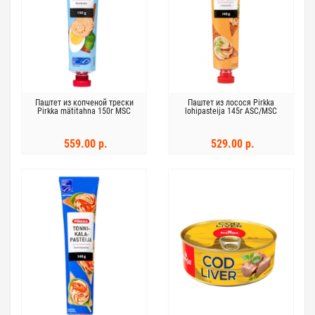
Паштет из копченой трески
Паштет из лосося Pirkka
Pirkka mätitahna 150г MSC
lohipasteija 145г ASC/MSC
559.00 р.
529.00 р.