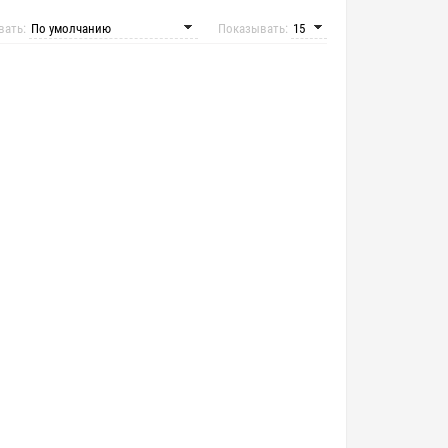
вать:
Показывать: