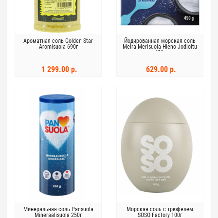
Ароматная соль Golden Star
Йодированная морская соль
Aromisuola 690г
Meira Merisuola Hieno Jodioitu
450г
1 299.00 р.
629.00 р.
Минеральная соль Pansuola
Морская соль с трюфелем
Mineraalisuola 250г
SOSO Factory 100г