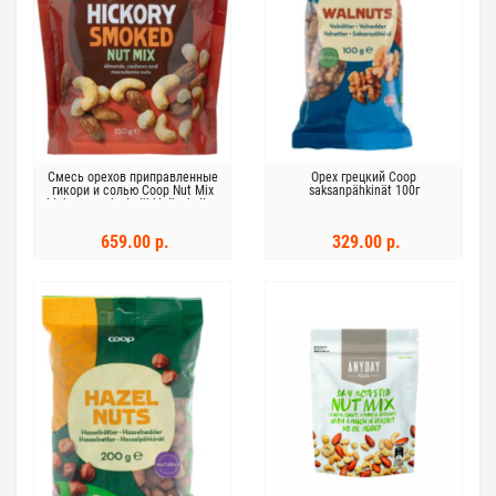
Смесь орехов приправленные
Орех грецкий Coop
гикори и солью Coop Nut Mix
saksanpähkinät 100г
hickory smoked pähkinäsekoitus
150 г
659.00 р.
329.00 р.