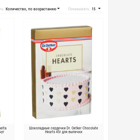
ть:
Показывать:
selta
Шоколадные сердечки Dr. Oetker Chocolate
чуг
Hearts 45г для выпечки