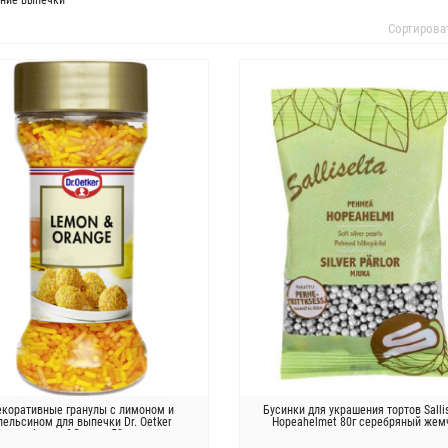
ние выпечки
Сортирова
екоративные гранулы с лимоном и
Бусинки для украшения тортов Salli
пельсином для выпечки Dr. Oetker
Hopeahelmet 80г серебряный жем
Lemon&Orange 50 г