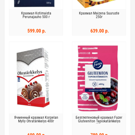
Крахмал Kotimaista
Крахмал Maizena Suuruste
Perunajauho 500 г
250г
599.00 р.
639.00 р.
Ячменный крахмал Korpelan
Безглютеновый крахмал Fazer
Mylly Ohratärkkelys 400г
Gluteeniton Tapiokatärkkelys
400 г