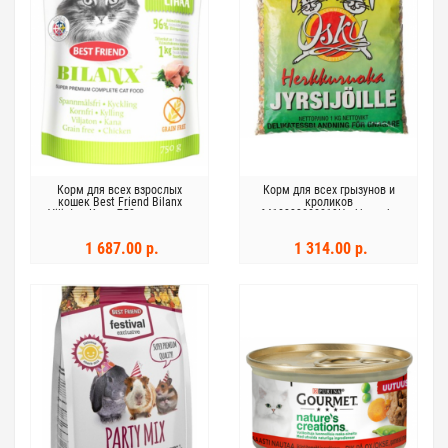
Корм для всех взрослых
Корм для всех грызунов и
кошек Best Friend Bilanx
кроликов
Viljaton Kana 750г цыпленок
6418333000019Herkkuruoka
Jyrsijöille 1кг
1 687.00 р.
1 314.00 р.