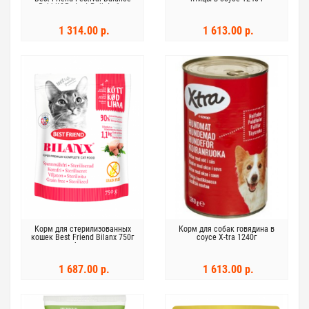
Rabbit&Rodent Pellets 1кг
1 314.00 р.
1 613.00 р.
Корм для стерилизованных
Корм ​​для собак говядина в
кошек Best Friend Bilanx 750г
соусе X-tra 1240г
курица без зерновых
1 687.00 р.
1 613.00 р.