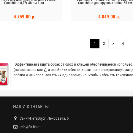
Canishield 0,77г 48 см 1 шт
Canishield для крупных собак 65 см
4 759.00 р.
4 849.00 р.
В КОРЗИНУ
В КОРЗИНУ
1
2
>
>|
Эффективная защита собак от блох и клещей обеспечивается использов
(наносятся на кожу), а ошейники обеспечивают пролонгированную защит
собаки и не использовать их одновременно, чтобы избежать токсично
НАШИ КОНТАКТЫ
Санкт-Петербург, Ленсовета, 5
info@fin-fin.ru