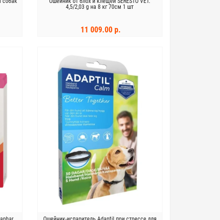
я собак
Ошейник от блох и клещей SERESTO VET.
4,5/2,03 g на 8 кг 70см 1 шт
11 009.00 р.
В КОРЗИНУ
aphar
Ошейник-испаритель Adaptil при стрессе для