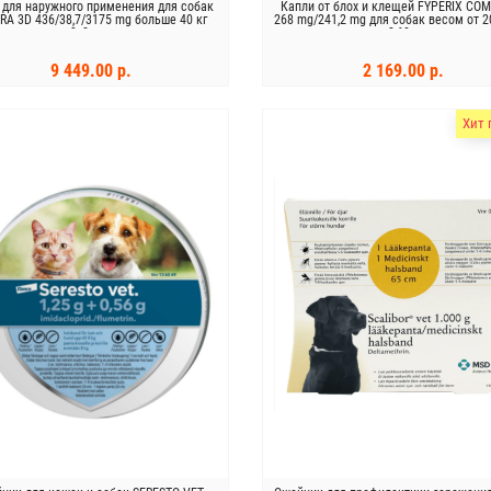
 для наружного применения для собак
Капли от блох и клещей FYPERIX CO
RA 3D 436/38,7/3175 mg больше 40 кг
268 mg/241,2 mg для собак весом от 2
3x8 мл
кг 2,68 мл
9 449.00 р.
2 169.00 р.
В КОРЗИНУ
В КОРЗИНУ
Хит 