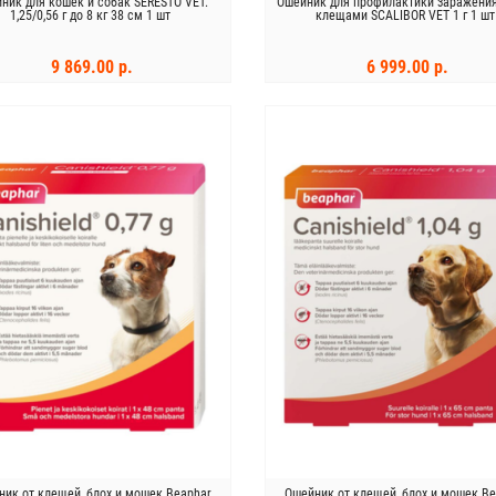
ник для кошек и собак SERESTO VET.
Ошейник для профилактики заражени
1,25/0,56 г до 8 кг 38 см 1 шт
клещами SCALIBOR VET 1 г 1 шт
9 869.00 р.
6 999.00 р.
В КОРЗИНУ
В КОРЗИНУ
ник от клещей, блох и мошек Beaphar
Ошейник от клещей, блох и мошек Be