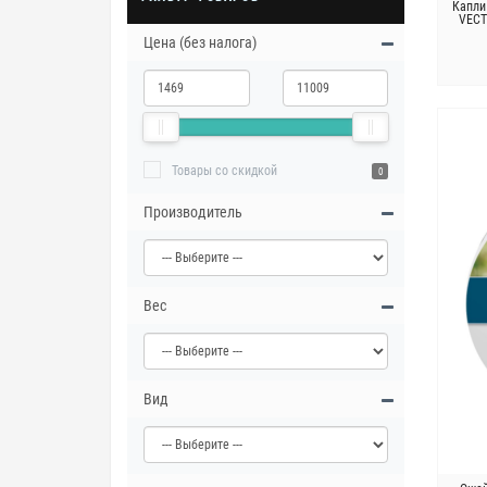
Капли
VECT
Цена (без налога)
Товары со скидкой
0
Производитель
Вес
Вид