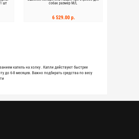
 1 шт
собак размер M/L
6 529.00 р.
В КОРЗИНУ
анием капель на холку . Капли действуют быстрее
у до 6-8 месяцев. Важно подбирать средства по весу
сти