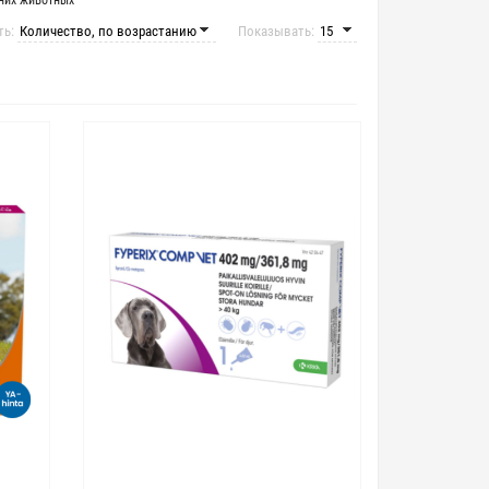
них животных
ть:
Показывать: