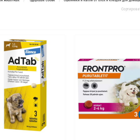
ля животных
Здоровье собак
Ошейники и капли от блох и клещей для домаш
Сортирова